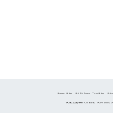
Everest Poker
Full Tilt Poker
Titan Poker
Poke
Fulldassipoker
Chi Siamo
-
Poker online
Gr